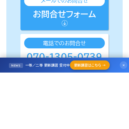
メールでのお問合せ
お問合せフォーム
電話でのお問合せ
070-1305-0739
受付時間 月〜金 9:00〜18:00
×
一等／二等 更新講習 受付中
更新講習はこちら →
NEWS