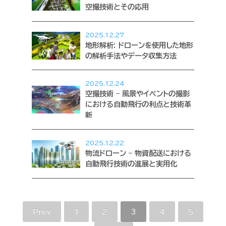
空撮技術とその応用
2025.12.27
地形解析: ドローンを使用した地形
の解析手法やデータ収集方法
2025.12.24
空撮技術 – 風景やイベントの撮影
における自動飛行の利点と技術革
新
2025.12.22
物流ドローン – 物資配送における
自動飛行技術の進展と実用化
Prev
1
2
3
4
5